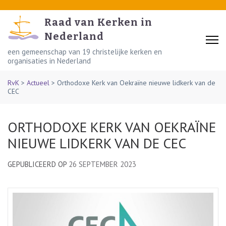
Skip
to
Raad van Kerken in
content
Nederland
(Press
een gemeenschap van 19 christelijke kerken en
organisaties in Nederland
Enter)
RvK
>
Actueel
>
Orthodoxe Kerk van Oekraïne nieuwe lidkerk van de
CEC
ORTHODOXE KERK VAN OEKRAÏNE
NIEUWE LIDKERK VAN DE CEC
GEPUBLICEERD OP
26 SEPTEMBER 2023