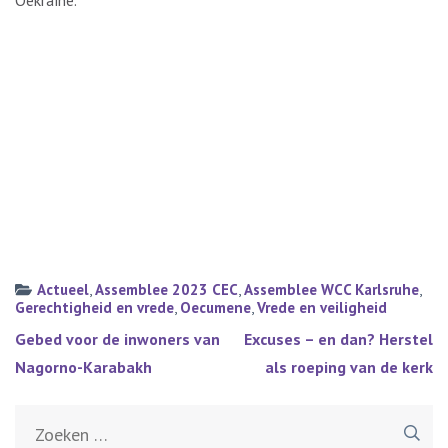
Oekraïne.
Actueel
,
Assemblee 2023 CEC
,
Assemblee WCC Karlsruhe
,
Gerechtigheid en vrede
,
Oecumene
,
Vrede en veiligheid
Bericht
Gebed voor de inwoners van
Excuses – en dan? Herstel
navigatie
Nagorno-Karabakh
als roeping van de kerk
Zoeken
naar: