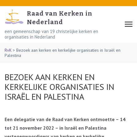
Skip
to
Raad van Kerken in
content
Nederland
(Press
een gemeenschap van 19 christelijke kerken en
organisaties in Nederland
Enter)
RvK
>
Bezoek aan kerken en kerkelijke organisaties in Israël en
Palestina
BEZOEK AAN KERKEN EN
KERKELIJKE ORGANISATIES IN
ISRAËL EN PALESTINA
Een delegatie van de Raad van Kerken ontmoette – 14
tot 21 november 2022 – in Israël en Palestina
vertegenwoordigers van kerken en kerkelijke