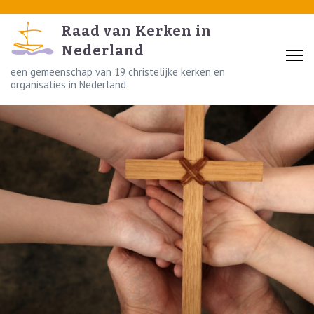
Skip
to
Raad van Kerken in
content
Nederland
(Press
een gemeenschap van 19 christelijke kerken en
organisaties in Nederland
Enter)