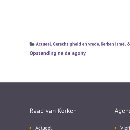
Actueel
,
Gerechtigheid en vrede
,
Kerken Israël 
Bericht
Opstanding na de agony
navigatie
Raad van Kerken
Agen
Actueel
Vier