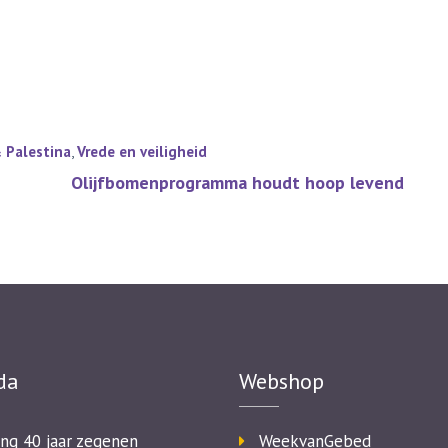
& Palestina
,
Vrede en veiligheid
Olijfbomenprogramma houdt hoop levend
da
Webshop
ing 40 jaar zegenen
WeekvanGebed