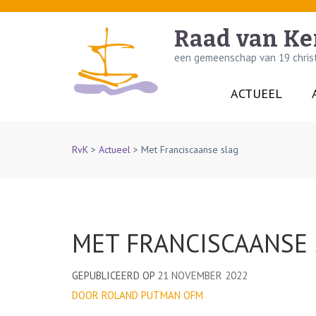
Skip
to
Raad van Ke
content
een gemeenschap van 19 christe
(Press
Enter)
ACTUEEL
RvK
>
Actueel
>
Met Franciscaanse slag
MET FRANCISCAANSE
GEPUBLICEERD OP
21 NOVEMBER 2022
DOOR ROLAND PUTMAN OFM