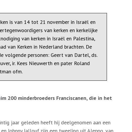
ken is van 14 tot 21 november in Israël en
ertegenwoordigers van kerken en kerkelijke
tnodiging van kerken in Israël en Palestina,
aad van Kerken in Nederland brachten. De
de volgende personen: Geert van Dartel, ds.
euver, ir. Kees Nieuwerth en pater Roland
tman ofm.
im 200 minderbroeders Franciscanen, die in het
intig jaar geleden heeft hij deelgenomen aan een
 Johnny Jallouf zijn een tweeling uit Aleppo, van