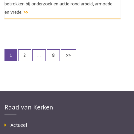
betrokken bij onderzoek en actie rond arbeid, armoede
en vrede.
>>
Berichten
Page
Page
Page
1
2
…
8
>>
paginering
Raad van Kerken
Actueel