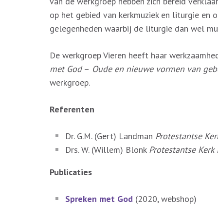
van de werkgroep hebben zich bereid verklaar
op het gebied van kerkmuziek en liturgie en 
gelegenheden waarbij de liturgie dan wel muz
De werkgroep Vieren heeft haar werkzaamhed
met God
–
Oude en nieuwe vormen van geb
werkgroep.
Referenten
Dr. G.M. (Gert) Landman
Protestantse Ker
Drs. W. (Willem) Blonk
Protestantse Kerk
Publicaties
Spreken met God
(2020, webshop)