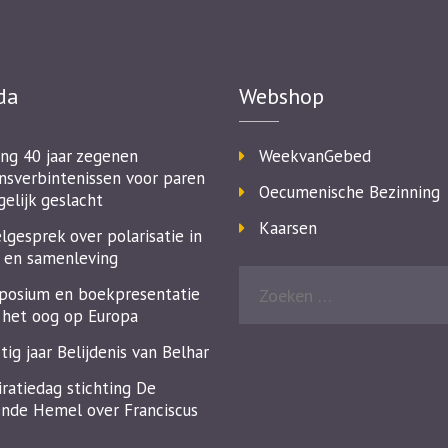
da
Webshop
ing 40 jaar zegenen
WeekvanGebed
nsverbintenissen voor paren
Oecumenische Bezinning
gelijk geslacht
Kaarsen
lgesprek over polarisatie in
 en samenleving
osium en boekpresentatie
het oog op Europa
tig jaar Belijdenis van Belhar
iratiedag stichting De
nde Hemel over Franciscus