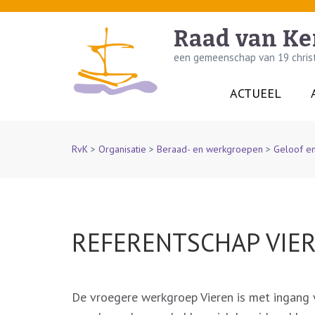
Skip
to
Raad van Ke
content
een gemeenschap van 19 christe
(Press
Enter)
ACTUEEL
RvK
>
Organisatie
>
Beraad- en werkgroepen
>
Geloof e
REFERENTSCHAP VIE
De vroegere werkgroep Vieren is met ingang