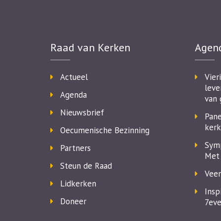
Raad van Kerken
Agen
Actueel
Vier
leve
Agenda
van 
Nieuwsbrief
Pane
kerk
Oecumenische Bezinning
Symp
Partners
Met 
Steun de Raad
Veer
Lidkerken
Insp
Doneer
7eve