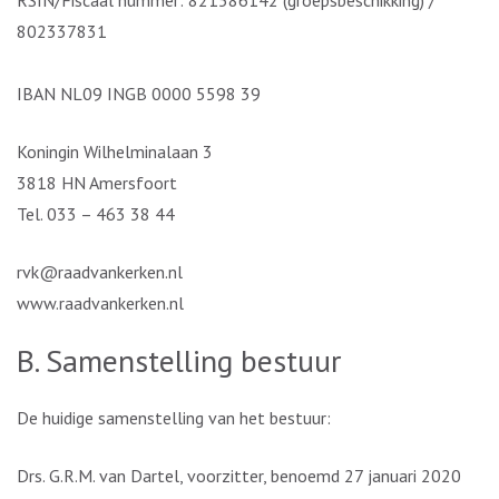
RSIN/Fiscaal nummer: 821586142 (groepsbeschikking) /
802337831
IBAN NL09 INGB 0000 5598 39
Koningin Wilhelminalaan 3
3818 HN Amersfoort
Tel. 033 – 463 38 44
rvk@raadvankerken.nl
www.raadvankerken.nl
B. Samenstelling bestuur
De huidige samenstelling van het bestuur:
Drs. G.R.M. van Dartel, voorzitter, benoemd 27 januari 2020