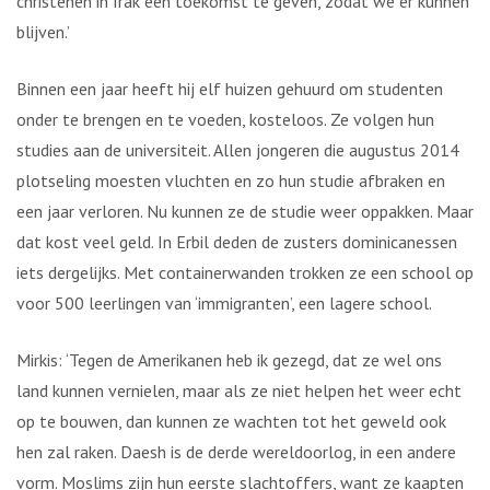
christenen in Irak een toekomst te geven, zodat we er kunnen
blijven.’
Binnen een jaar heeft hij elf huizen gehuurd om studenten
onder te brengen en te voeden, kosteloos. Ze volgen hun
studies aan de universiteit. Allen jongeren die augustus 2014
plotseling moesten vluchten en zo hun studie afbraken en
een jaar verloren. Nu kunnen ze de studie weer oppakken. Maar
dat kost veel geld. In Erbil deden de zusters dominicanessen
iets dergelijks. Met containerwanden trokken ze een school op
voor 500 leerlingen van ‘immigranten’, een lagere school.
Mirkis: ‘Tegen de Amerikanen heb ik gezegd, dat ze wel ons
land kunnen vernielen, maar als ze niet helpen het weer echt
op te bouwen, dan kunnen ze wachten tot het geweld ook
hen zal raken. Daesh is de derde wereldoorlog, in een andere
vorm. Moslims zijn hun eerste slachtoffers, want ze kaapten