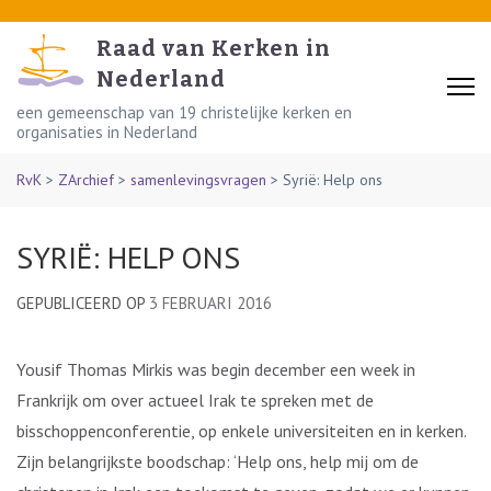
Skip
to
Raad van Kerken in
content
Nederland
(Press
een gemeenschap van 19 christelijke kerken en
organisaties in Nederland
Enter)
RvK
>
ZArchief
>
samenlevingsvragen
>
Syrië: Help ons
SYRIË: HELP ONS
GEPUBLICEERD OP
3 FEBRUARI 2016
Yousif Thomas Mirkis was begin december een week in
Frankrijk om over actueel Irak te spreken met de
bisschoppenconferentie, op enkele universiteiten en in kerken.
Zijn belangrijkste boodschap: ‘Help ons, help mij om de