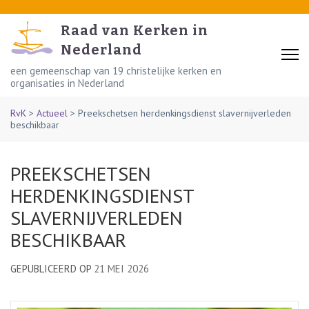
Skip
to
Raad van Kerken in
content
Nederland
(Press
een gemeenschap van 19 christelijke kerken en
organisaties in Nederland
Enter)
RvK
>
Actueel
>
Preekschetsen herdenkingsdienst slavernijverleden
beschikbaar
PREEKSCHETSEN
HERDENKINGSDIENST
SLAVERNIJVERLEDEN
BESCHIKBAAR
GEPUBLICEERD OP
21 MEI 2026