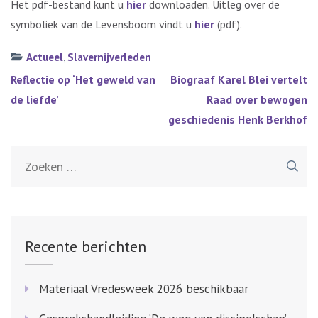
Het pdf-bestand kunt u
hier
downloaden. Uitleg over de
symboliek van de Levensboom vindt u
hier
(pdf).
Actueel
,
Slavernijverleden
Bericht
Reflectie op ‘Het geweld van
Biograaf Karel Blei vertelt
navigatie
de liefde’
Raad over bewogen
geschiedenis Henk Berkhof
Zoeken
naar:
Recente berichten
Materiaal Vredesweek 2026 beschikbaar