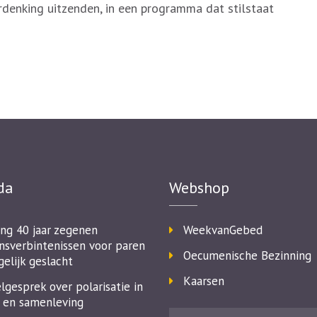
rdenking uitzenden, in een programma dat stilstaat
da
Webshop
ing 40 jaar zegenen
WeekvanGebed
nsverbintenissen voor paren
Oecumenische Bezinning
gelijk geslacht
Kaarsen
lgesprek over polarisatie in
 en samenleving