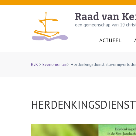
Skip
to
Raad van Ke
content
een gemeenschap van 19 christe
(Press
Enter)
ACTUEEL
RvK
>
Evenementen
>
Herdenkingsdienst slavernijverlede
HERDENKINGSDIENST