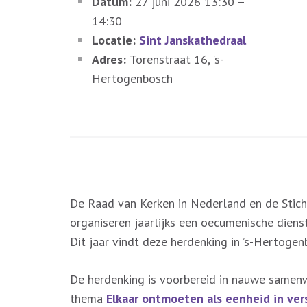
Datum:
27 juni 2026 13:30
–
14:30
Locatie:
Sint Janskathedraal
Adres:
Torenstraat 16, 's-
Hertogenbosch
De Raad van Kerken in Nederland en de Stich
organiseren jaarlijks een oecumenische dienst
Dit jaar vindt deze herdenking in ’s-Hertogen
De herdenking is voorbereid in nauwe samenw
thema
Elkaar ontmoeten als eenheid in ve