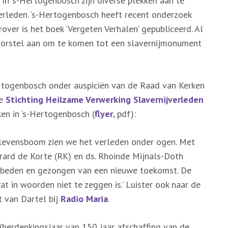
In ‘s-Hertogenbosch zijn diverse plekken aan te
verleden. ‘s-Hertogenbosch heeft recent onderzoek
over is het boek ‘Vergeten Verhalen’ gepubliceerd. Al
oorstel aan om te komen tot een slavernijmonument
rtogenbosch onder auspiciën van de Raad van Kerken
de
Stichting Heilzame Verwerking Slavernijverleden
ken in ‘s-Hertogenbosch (
flyer
, pdf):
e levensboom zien we het verleden onder ogen. Met
rard de Korte (RK) en ds. Rhoinde Mijnals-Doth
gebeden en gezongen van een nieuwe toekomst. De
 in woorden niet te zeggen is.’ Luister ook naar de
t van Dartel bij
Radio Maria
.
(herdenkingsjaar van 150 jaar afschaffing van de