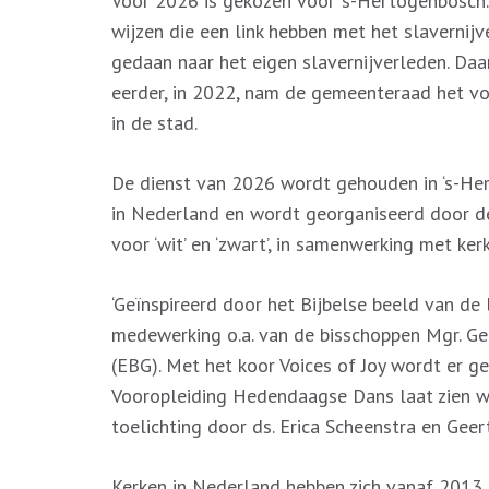
Voor 2026 is gekozen voor ‘s-Hertogenbosch. 
wijzen die een link hebben met het slavernij
gedaan naar het eigen slavernijverleden. Daar
eerder, in 2022, nam de gemeenteraad het v
in de stad.
De dienst van 2026 wordt gehouden in ‘s-He
in Nederland en wordt georganiseerd door 
voor ‘wit’ en ‘zwart’, in samenwerking met ker
‘Geïnspireerd door het Bijbelse beeld van d
medewerking o.a. van de bisschoppen Mgr. Ge
(EBG). Met het koor Voices of Joy wordt er 
Vooropleiding Hedendaagse Dans laat zien wat
toelichting door ds. Erica Scheenstra en Geer
Kerken in Nederland hebben zich vanaf 2013 