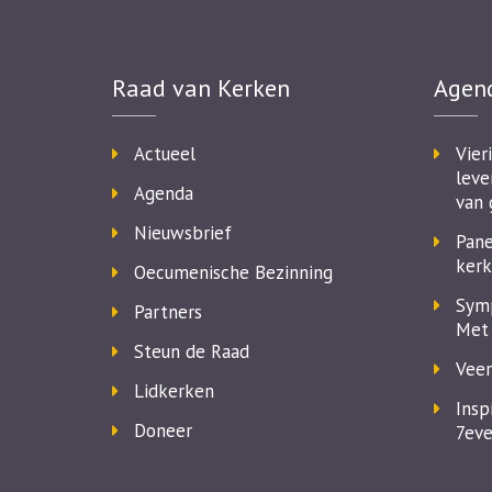
Raad van Kerken
Agen
Actueel
Vier
leve
Agenda
van 
Nieuwsbrief
Pane
kerk
Oecumenische Bezinning
Symp
Partners
Met 
Steun de Raad
Veer
Lidkerken
Insp
Doneer
7eve