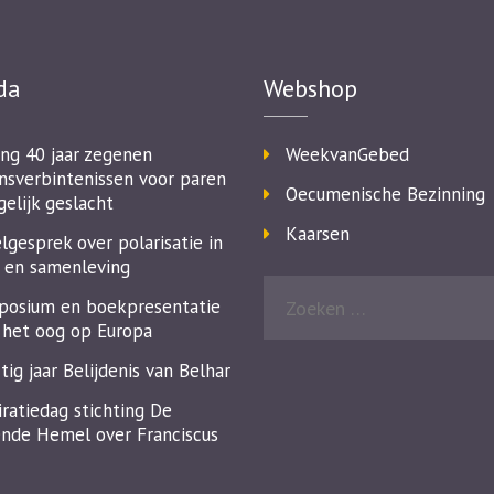
da
Webshop
ing 40 jaar zegenen
WeekvanGebed
nsverbintenissen voor paren
Oecumenische Bezinning
gelijk geslacht
Kaarsen
lgesprek over polarisatie in
 en samenleving
osium en boekpresentatie
het oog op Europa
tig jaar Belijdenis van Belhar
iratiedag stichting De
nde Hemel over Franciscus