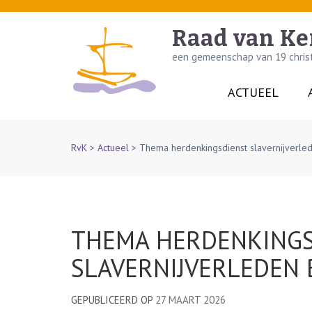
Skip
to
Raad van Ke
content
een gemeenschap van 19 christe
(Press
Enter)
ACTUEEL
RvK
>
Actueel
>
Thema herdenkingsdienst slavernijverle
THEMA HERDENKINGS
SLAVERNIJVERLEDEN
GEPUBLICEERD OP
27 MAART 2026