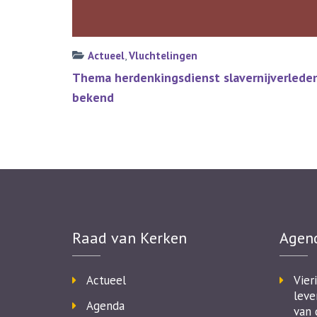
Actueel
,
Vluchtelingen
Bericht
Thema herdenkingsdienst slavernijverlede
navigatie
bekend
Raad van Kerken
Agen
Actueel
Vier
leve
Agenda
van 