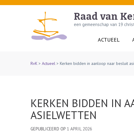
Skip
to
Raad van Ke
content
een gemeenschap van 19 christe
(Press
Enter)
ACTUEEL
RvK
>
Actueel
>
Kerken bidden in aanloop naar besluit as
KERKEN BIDDEN IN A
ASIELWETTEN
GEPUBLICEERD OP
1 APRIL 2026