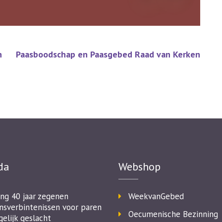
n
Paasboodschap en Paasgebed Raad van Kerken
da
Webshop
ing 40 jaar zegenen
WeekvanGebed
nsverbintenissen voor paren
Oecumenische Bezinning
gelijk geslacht