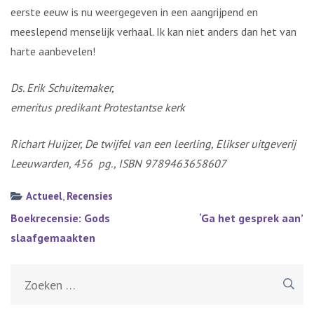
eerste eeuw is nu weergegeven in een aangrijpend en
meeslepend menselijk verhaal. Ik kan niet anders dan het van
harte aanbevelen!
Ds. Erik Schuitemaker,
emeritus predikant Protestantse kerk
Richart Huijzer, De twijfel van een leerling, Elikser uitgeverij
Leeuwarden, 456 pg., ISBN 9789463658607
Actueel
,
Recensies
Bericht
Boekrecensie: Gods
‘Ga het gesprek aan’
navigatie
slaafgemaakten
Zoeken
naar: