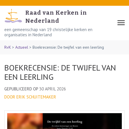
Skip
to
Raad van Kerken in
content
Nederland
(Press
een gemeenschap van 19 christelijke kerken en
organisaties in Nederland
Enter)
RvK
>
Actueel
>
Boekrecensie: De twijfel van een leerling
BOEKRECENSIE: DE TWIJFEL VAN
EEN LEERLING
GEPUBLICEERD OP
30 APRIL 2026
DOOR ERIK SCHUITEMAKER