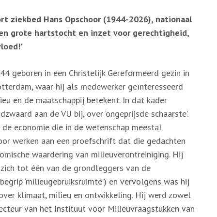
kort ziekbed Hans Opschoor (1944-2026), nationaal
n grote hartstocht en inzet voor gerechtigheid,
loed!’
4 geboren in een Christelijk Gereformeerd gezin in
Rotterdam, waar hij als medewerker geïnteresseerd
ieu en de maatschappij betekent. In dat kader
waard aan de VU bij, over ‘ongeprijsde schaarste’.
 de economie die in de wetenschap meestal
or werken aan een proefschrift dat die gedachten
mische waardering van milieuverontreiniging. Hij
zich tot één van de grondleggers van de
egrip ‘milieugebruiksruimte’) en vervolgens was hij
over klimaat, milieu en ontwikkeling. Hij werd zowel
ecteur van het Instituut voor Milieuvraagstukken van