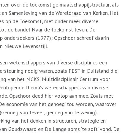
hten over de toekomstige maatschappijstructuur, als
rk en Samenleving van de Wereldraad van Kerken. Het
ties op de Toekomst’, met onder meer diverse
tot de bundel Naar de toekomst leven. De
ep onderzoekers (1977); Opschoor schreef daarin
en Nieuwe Levensstijl.
sen wetenschappers van diverse disciplines een
ersteuning nodig waren, zoals FEST in Duitsland die
hting van het MCKS, Multidisciplinair Centrum voor
teenlopende thema’s wetenschappers van diverse
erde. Opschoor deed hier volop aan mee. Zoals met
 ‘De economie van het genoeg’ zou worden, waarover
Genoeg van teveel, genoeg van te weinig).
king van het denken in structuren, strategie en
g van Goudzwaard en De Lange soms ‘te soft’ vond. De