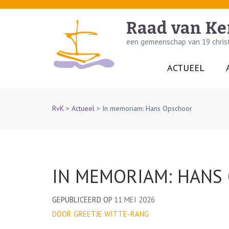
Skip
to
Raad van Ke
content
een gemeenschap van 19 christe
(Press
Enter)
ACTUEEL
RvK
>
Actueel
>
In memoriam: Hans Opschoor
IN MEMORIAM: HANS
GEPUBLICEERD OP
11 MEI 2026
DOOR GREETJE WITTE-RANG