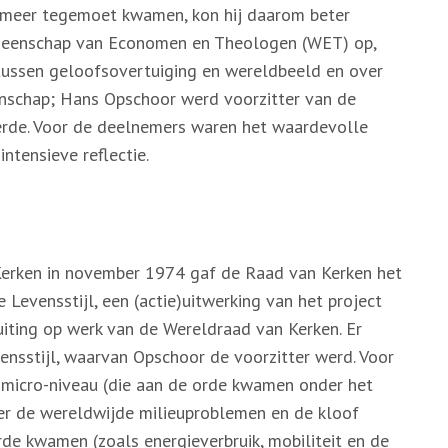
n meer tegemoet kwamen, kon hij daarom beter
meenschap van Economen en Theologen (WET) op,
 tussen geloofsovertuiging en wereldbeeld en over
nschap; Hans Opschoor werd voorzitter van de
erde. Voor de deelnemers waren het waardevolle
ntensieve reflectie.
Kerken in november 1974 gaf de Raad van Kerken het
Levensstijl, een (actie)uitwerking van het project
luiting op werk van de Wereldraad van Kerken. Er
nsstijl, waarvan Opschoor de voorzitter werd. Voor
p micro-niveau (die aan de orde kwamen onder het
ver de wereldwijde milieuproblemen en de kloof
rde kwamen (zoals energieverbruik, mobiliteit en de