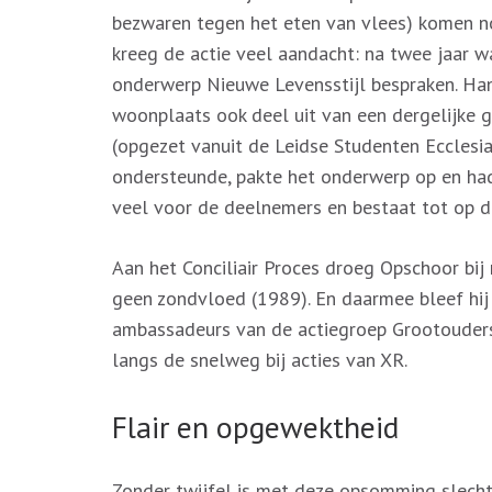
bezwaren tegen het eten van vlees) komen no
kreeg de actie veel aandacht: na twee jaar w
onderwerp Nieuwe Levensstijl bespraken. Han
woonplaats ook deel uit van een dergelijke 
(opgezet vanuit de Leidse Studenten Ecclesia
ondersteunde, pakte het onderwerp op en had
veel voor de deelnemers en bestaat tot op 
Aan het Conciliair Proces droeg Opschoor bij
geen zondvloed (1989). En daarmee bleef hij
ambassadeurs van de actiegroep Grootouders
langs de snelweg bij acties van XR.
Flair en opgewektheid
Zonder twijfel is met deze opsomming slechts