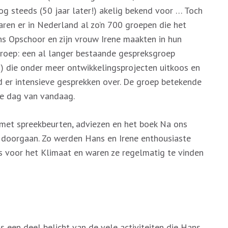
g steeds (50 jaar later!) akelig bekend voor … Toch
aren er in Nederland al zo’n 700 groepen die het
s Opschoor en zijn vrouw Irene maakten in hun
groep: een al langer bestaande gespreksgroep
) die onder meer ontwikkelingsprojecten uitkoos en
 er intensieve gesprekken over. De groep betekende
de dag van vandaag.
 met spreekbeurten, adviezen en het boek Na ons
 doorgaan. Zo werden Hans en Irene enthousiaste
 voor het Klimaat en waren ze regelmatig te vinden
 een deel belicht van de vele activiteiten die Hans