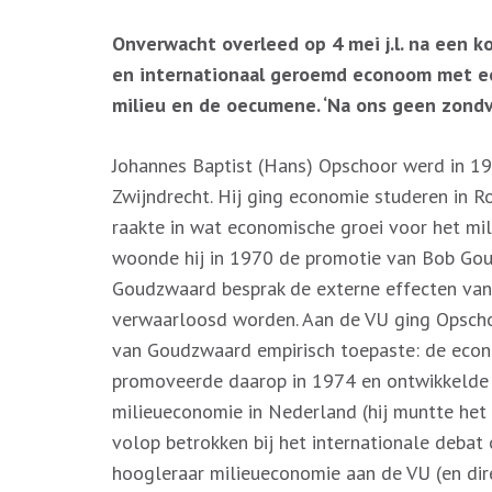
Onverwacht overleed op 4 mei j.l. na een 
en internationaal geroemd econoom met ee
milieu en de oecumene. ‘Na ons geen zondv
Johannes Baptist (Hans) Opschoor werd in 194
Zwijndrecht. Hij ging economie studeren in 
raakte in wat economische groei voor het mil
woonde hij in 1970 de promotie van Bob Goudz
Goudzwaard besprak de externe effecten van
verwaarloosd worden. Aan de VU ging Opscho
van Goudzwaard empirisch toepaste: de econo
promoveerde daarop in 1974 en ontwikkelde 
milieueconomie in Nederland (hij muntte het b
volop betrokken bij het internationale debat 
hoogleraar milieueconomie aan de VU (en dir