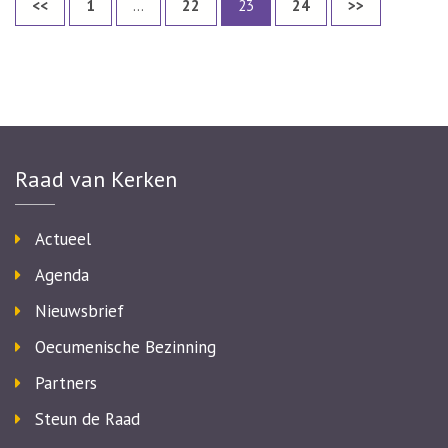
Page
Page
Page
Page
<<
1
…
22
23
24
>>
paginering
Raad van Kerken
Actueel
Agenda
Nieuwsbrief
Oecumenische Bezinning
Partners
Steun de Raad