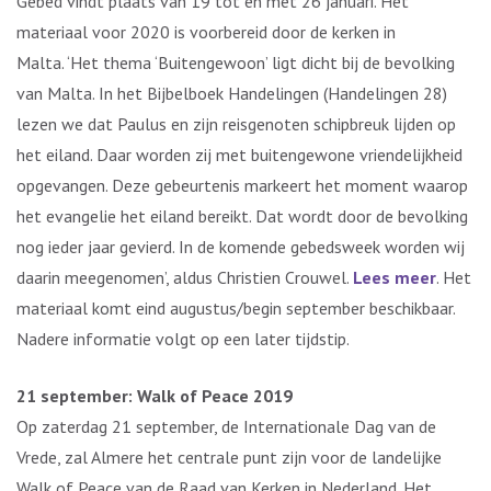
Gebed vindt plaats van 19 tot en met 26 januari. Het
materiaal voor 2020 is voorbereid door de kerken in
Malta. ‘Het thema ‘Buitengewoon’ ligt dicht bij de bevolking
van Malta. In het Bijbelboek Handelingen (Handelingen 28)
lezen we dat Paulus en zijn reisgenoten schipbreuk lijden op
het eiland. Daar worden zij met buitengewone vriendelijkheid
opgevangen. Deze gebeurtenis markeert het moment waarop
het evangelie het eiland bereikt. Dat wordt door de bevolking
nog ieder jaar gevierd. In de komende gebedsweek worden wij
daarin meegenomen’, aldus Christien Crouwel.
Lees meer
. Het
materiaal komt eind augustus/begin september beschikbaar.
Nadere informatie volgt op een later tijdstip.
21 september: Walk of Peace 2019
Op zaterdag 21 september, de Internationale Dag van de
Vrede, zal Almere het centrale punt zijn voor de landelijke
Walk of Peace van de Raad van Kerken in Nederland. Het