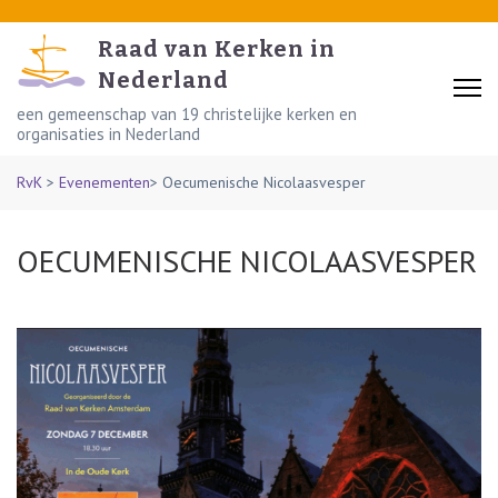
Skip
to
Raad van Kerken in
content
Nederland
(Press
een gemeenschap van 19 christelijke kerken en
organisaties in Nederland
Enter)
RvK
>
Evenementen
>
Oecumenische Nicolaasvesper
OECUMENISCHE NICOLAASVESPER