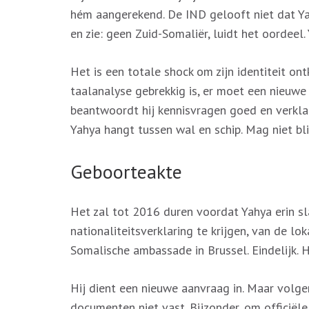
hém aangerekend. De IND gelooft niet dat Ya
en zie: geen Zuid-Somaliër, luidt het oordeel.
Het is een totale shock om zijn identiteit on
taalanalyse gebrekkig is, er moet een nieuwe
beantwoordt hij kennisvragen goed en verklar
Yahya hangt tussen wal en schip. Mag niet bli
Geboorteakte
Het zal tot 2016 duren voordat Yahya erin s
nationaliteitsverklaring te krijgen, van de lo
Somalische ambassade in Brussel. Eindelijk. Hij
Hij dient een nieuwe aanvraag in. Maar volge
documenten niet vast. Bijzonder, om officiël