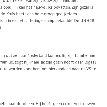
 foto’s te zien van zijn vrouw, zijn inmiddels
s opa! Hij kan het nauwelijks bevatten. Zijn gezin is
de Kruis heeft een hele groep gegijzelden
t gezin in een vluchtelingenkamp belandde. De UNHCR
a.
hij dat ze naar Nederland komen. Bij zijn familie hier:
amilie’, zegt hij. Maar ja: zijn gezin heeft daar legaal
ikkeld te worden voor hem om hiervandaan naar de VS te
r helemaal doorheen. Hij heeft geen enkel vertrouwen