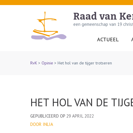
Skip
to
Raad van Ke
content
een gemeenschap van 19 christe
(Press
Enter)
ACTUEEL
RvK
>
Opinie
>
Het hol van de tijger trotseren
HET HOL VAN DE TIJ
GEPUBLICEERD OP
29 APRIL 2022
DOOR INLIA