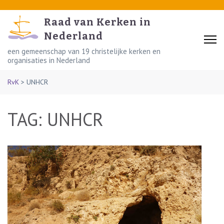
Skip
to
Raad van Kerken in
content
Nederland
(Press
een gemeenschap van 19 christelijke kerken en
organisaties in Nederland
Enter)
RvK
>
UNHCR
TAG:
UNHCR