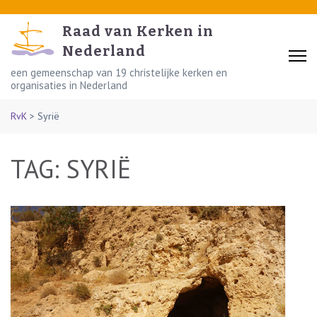
Skip
to
Raad van Kerken in
content
Nederland
(Press
een gemeenschap van 19 christelijke kerken en
organisaties in Nederland
Enter)
RvK
>
Syrië
TAG:
SYRIË