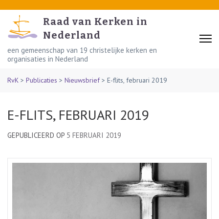
Skip
to
Raad van Kerken in
content
Nederland
(Press
een gemeenschap van 19 christelijke kerken en
organisaties in Nederland
Enter)
RvK
>
Publicaties
>
Nieuwsbrief
>
E-flits, februari 2019
E-FLITS, FEBRUARI 2019
GEPUBLICEERD OP
5 FEBRUARI 2019