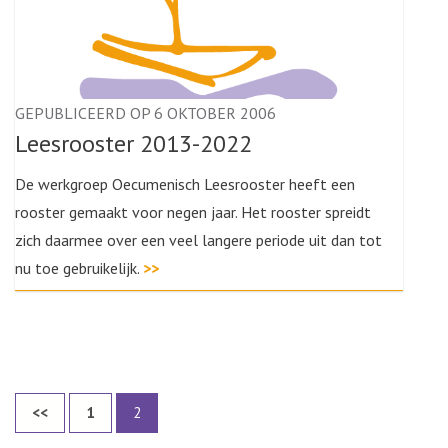
GEPUBLICEERD OP 6 OKTOBER 2006
Leesrooster 2013-2022
De werkgroep Oecumenisch Leesrooster heeft een
rooster gemaakt voor negen jaar. Het rooster spreidt
zich daarmee over een veel langere periode uit dan tot
nu toe gebruikelijk.
>>
Berichten
Page
Page
<<
1
2
paginering