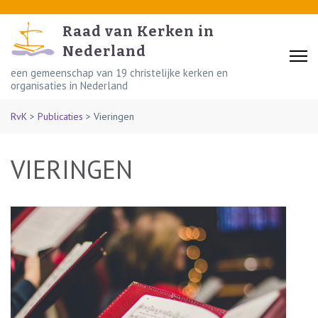
Skip
to
Raad van Kerken in
content
Nederland
(Press
een gemeenschap van 19 christelijke kerken en
organisaties in Nederland
Enter)
RvK
>
Publicaties
>
Vieringen
VIERINGEN