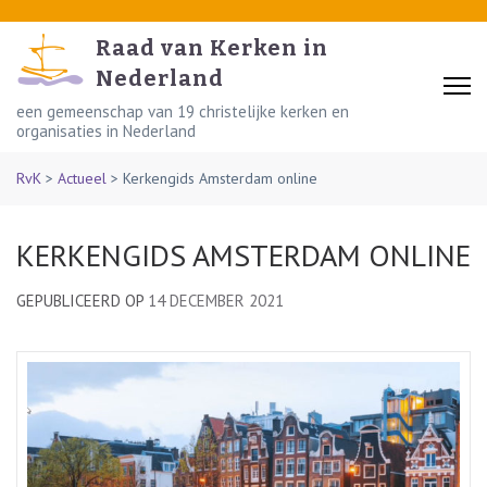
Skip
to
Raad van Kerken in
content
Nederland
(Press
een gemeenschap van 19 christelijke kerken en
organisaties in Nederland
Enter)
RvK
>
Actueel
>
Kerkengids Amsterdam online
KERKENGIDS AMSTERDAM ONLINE
GEPUBLICEERD OP
14 DECEMBER 2021