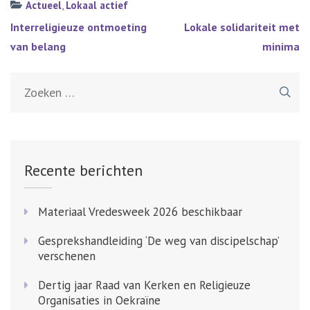
Actueel
,
Lokaal actief
Bericht
Interreligieuze ontmoeting
Lokale solidariteit met
navigatie
van belang
minima
Zoeken
naar:
Recente berichten
Materiaal Vredesweek 2026 beschikbaar
Gesprekshandleiding ‘De weg van discipelschap’
verschenen
Dertig jaar Raad van Kerken en Religieuze
Organisaties in Oekraïne