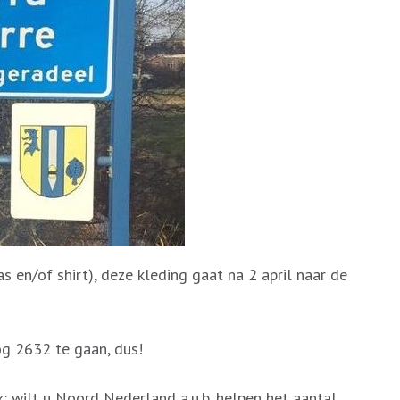
as en/of shirt), deze kleding gaat na 2 april naar de
og 2632 te gaan, dus!
: wilt u Noord Nederland a.u.b. helpen het aantal