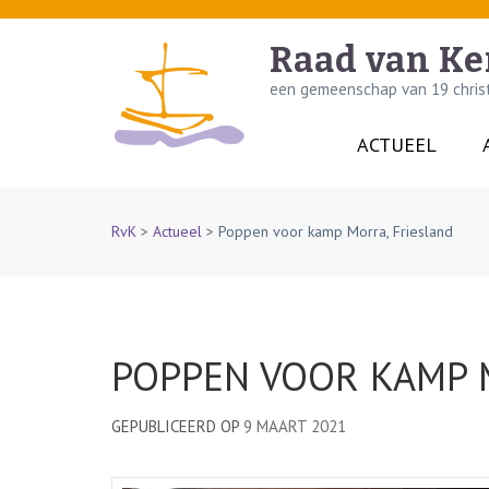
Skip
to
Raad van Ke
content
een gemeenschap van 19 christe
(Press
Enter)
ACTUEEL
RvK
>
Actueel
>
Poppen voor kamp Morra, Friesland
POPPEN VOOR KAMP 
GEPUBLICEERD OP
9 MAART 2021