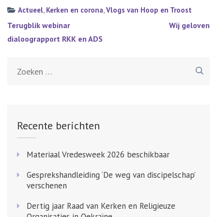
Actueel
,
Kerken en corona
,
Vlogs van Hoop en Troost
Bericht
Terugblik webinar
Wij geloven
navigatie
dialoograpport RKK en ADS
Zoeken
naar:
Recente berichten
Materiaal Vredesweek 2026 beschikbaar
Gesprekshandleiding ‘De weg van discipelschap’
verschenen
Dertig jaar Raad van Kerken en Religieuze
Organisaties in Oekraïne