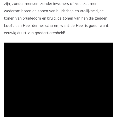
zijn, zonder mensen, zonder inwoners of vee, zal men
wederom horen de tonen van blijdschap en vrolijkheid, de
tonen van bruidegom en bruid, de tonen van hen die zeggen:
Looft den Heer der heirscharen; want de Heer is goed; want
eeuwig duurt zijn goedertierenheid!