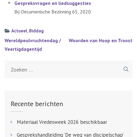
Gespreksv
r
agen en liedsuggesties
Bij Oecumenische Bezinning 65, 2020
Actueel
,
Biddag
Bericht
Wereldpeulvruchtendag /
Woorden van Hoop en Troost
navigatie
Veertigdagentijd
Zoeken
naar:
Recente berichten
Materiaal Vredesweek 2026 beschikbaar
Gesprekshandleiding ‘De weg van discipelschap’