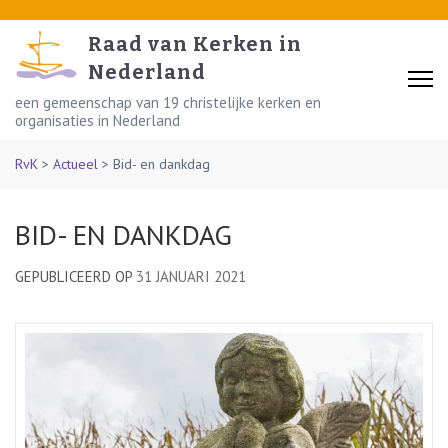
Skip
to
Raad van Kerken in
content
Nederland
(Press
een gemeenschap van 19 christelijke kerken en
organisaties in Nederland
Enter)
RvK
>
Actueel
>
Bid- en dankdag
BID- EN DANKDAG
GEPUBLICEERD OP
31 JANUARI 2021