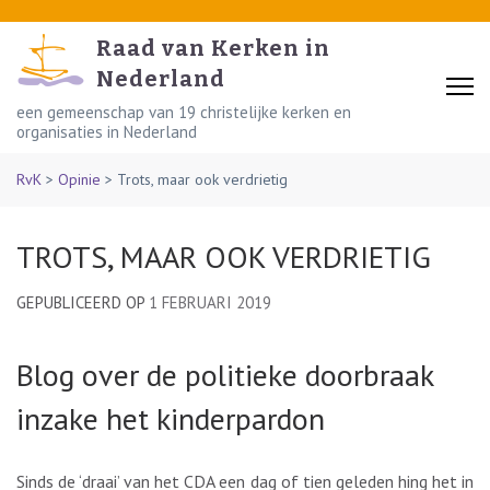
Skip
to
Raad van Kerken in
content
Nederland
(Press
een gemeenschap van 19 christelijke kerken en
organisaties in Nederland
Enter)
RvK
>
Opinie
>
Trots, maar ook verdrietig
TROTS, MAAR OOK VERDRIETIG
GEPUBLICEERD OP
1 FEBRUARI 2019
Blog over de politieke doorbraak
inzake het kinderpardon
Sinds de ‘draai’ van het CDA een dag of tien geleden hing het in