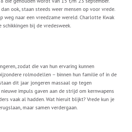
18 die gehouden wordt van 15 t/m 23 september.
e dan ook, staan steeds weer mensen op voor vrede.
op weg naar een vreedzame wereld. Charlotte Kwak
schikkingen bij de vredesweek.
ngeren, zodat die van hun ervaring kunnen
 bijzondere rolmodellen – binnen hun familie of in de
staan dit jaar jongeren massaal op tegen
 nieuwe impuls gaven aan de strijd om kernwapens
ers vaak al hadden. Wat hieruit blijkt? Vrede kun je
 terugslaan, maar samen verdergaan.