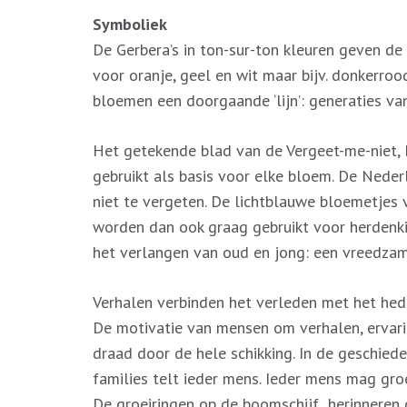
Symboliek
De Gerbera’s in ton-sur-ton kleuren geven de
voor oranje, geel en wit maar bijv. donkerroo
bloemen een doorgaande ‘lijn’: generaties va
Het getekende blad van de Vergeet-me-niet, B
gebruikt als basis voor elke bloem. De Nede
niet te vergeten. De lichtblauwe bloemetjes v
worden dan ook graag gebruikt voor herdenki
het verlangen van oud en jong: een vreedza
Verhalen verbinden het verleden met het hede
De motivatie van mensen om verhalen, ervari
draad door de hele schikking. In de geschied
families telt ieder mens. Ieder mens mag groei
De groeiringen op de boomschijf herinneren o