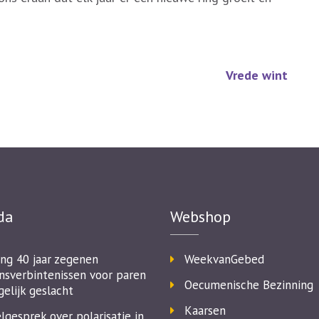
Vrede wint
da
Webshop
ing 40 jaar zegenen
WeekvanGebed
nsverbintenissen voor paren
Oecumenische Bezinning
gelijk geslacht
Kaarsen
lgesprek over polarisatie in