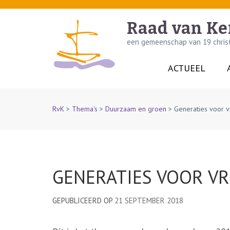
Skip
to
Raad van Ke
content
een gemeenschap van 19 christe
(Press
Enter)
ACTUEEL
RvK
>
Thema's
>
Duurzaam en groen
>
Generaties voor 
GENERATIES VOOR V
GEPUBLICEERD OP
21 SEPTEMBER 2018