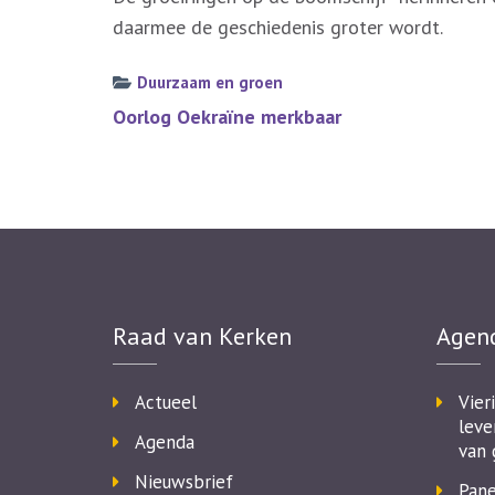
daarmee de geschiedenis groter wordt.
Duurzaam en groen
Bericht
Oorlog Oekraïne merkbaar
navigatie
Raad van Kerken
Agen
Actueel
Vier
leve
Agenda
van 
Nieuwsbrief
Pane