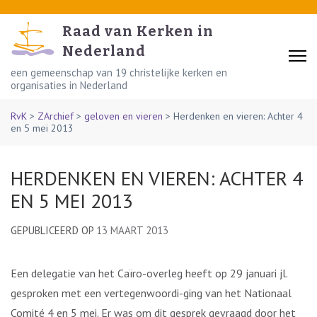
Skip
to
Raad van Kerken in
content
Nederland
(Press
een gemeenschap van 19 christelijke kerken en
organisaties in Nederland
Enter)
RvK
>
ZArchief
>
geloven en vieren
>
Herdenken en vieren: Achter 4
en 5 mei 2013
HERDENKEN EN VIEREN: ACHTER 4
EN 5 MEI 2013
GEPUBLICEERD OP
13 MAART 2013
Een delegatie van het Caïro-overleg heeft op 29 januari jl.
gesproken met een vertegenwoordi-ging van het Nationaal
Comité 4 en 5 mei. Er was om dit gesprek gevraagd door het