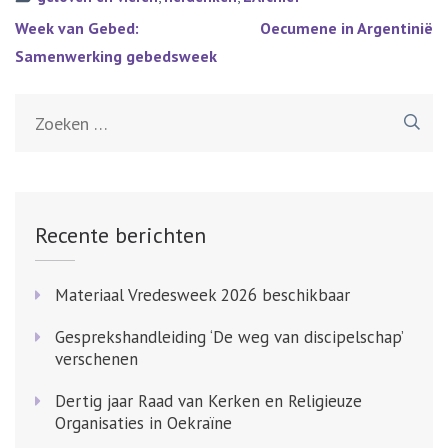
Bericht
Week van Gebed:
Oecumene in Argentinië
navigatie
Samenwerking gebedsweek
Zoeken
naar:
Recente berichten
Materiaal Vredesweek 2026 beschikbaar
Gesprekshandleiding ‘De weg van discipelschap’
verschenen
Dertig jaar Raad van Kerken en Religieuze
Organisaties in Oekraïne