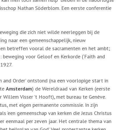
bisschop Nathan Söderblom. Een eerste conferentie
weging die zich niet wilde neerleggen bij de
ing naar een gemeenschappelijk, nieuw
nten betreffen vooral de sacramenten en het ambt;
m: beweging voor Geloof en Kerkorde (‘Faith and
 1927.
h and Order’ ontstond (na een voorlopige start in
 te
Amsterdam
) de Wereldraad van Kerken (eerste
r Willem Visser ’t Hooft), met bureau te Genève.
atus, met eigen permanente commissie. In zijn
als ‘een gemeenschap van kerken die Jezus Christus
 er eenmaal per zeven jaar. Het centrale thema van
t heilsplan van God’. Veel protestantse kerken