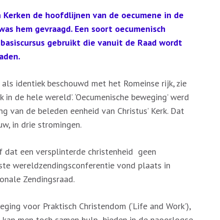
f
n
Kerken de hoofdlijnen van de oecumene in de
 was hem gevraagd. Een soort oecumenisch
basiscursus gebruikt die vanuit de Raad wordt
aden.
 als identiek beschouwd met het Romeinse rijk, zie
rk in de hele wereld’. ‘Oecumenische beweging’ werd
g van de beleden eenheid van Christus’ Kerk. Dat
uw, in drie stromingen.
ef dat een versplinterde christenheid geen
ste wereldzendingsconferentie vond plaats in
ionale Zendingsraad.
ing voor Praktisch Christendom (‘Life and Work’),
 kan men toch samen hulp bieden in de naoorlogse