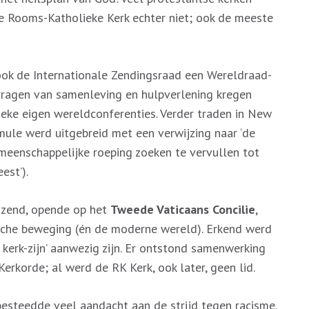
e Rooms-Katholieke Kerk echter niet; ook de meeste
ook de Internationale Zendingsraad een Wereldraad-
vragen van samenleving en hulpverlening kregen
eke eigen wereldconferenties. Verder traden in New
mule werd uitgebreid met een verwijzing naar ‘de
emeenschappelijke roeping zoeken te vervullen tot
est’).
jzend, opende op het
Tweede Vaticaans Concilie
,
che beweging (én de moderne wereld). Erkend werd
 kerk-zijn’ aanwezig zijn. Er ontstond samenwerking
erkorde; al werd de RK Kerk, ook later, geen lid.
besteedde veel aandacht aan de strijd tegen racisme.