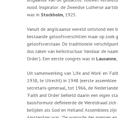
nood. Inspirator: de Zweedse Lutherse aarts
was in
Stockholm
, 1925.
Vanuit de anglicaanse wereld ontstond een be
bestaande geloofsverschillen maar op zoek g
geloofsverstaan. De traditionele verschilpu
dus zaken van kerkstructuur. Vandaar de naa
Order’). Een eerste congres was in
Lausanne
,
Uit samenwerking van ‘Life and Work’ en ‘Fait
1938, te Utrecht) in 1948 (eerste assemblee
secretaris-generaal, tot 1966, de Nederlande
‘Faith and Order’ behield daarin een eigen st
basisformule definieerde de Wereldraad zich 
belijden als God en Heiland’. Assemblees zijn
Amsterdam was: ‘De wanorde der mensen en he