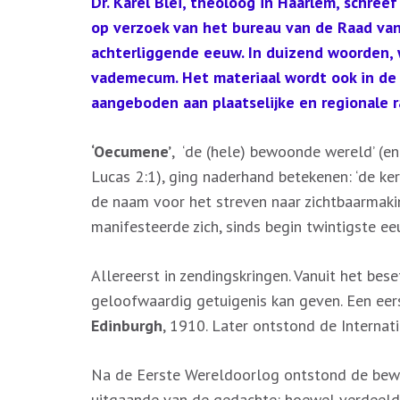
Dr. Karel Blei, theoloog in Haarlem, schree
op verzoek van het bureau van de Raad va
achterliggende eeuw. In duizend woorden,
vademecum. Het materiaal wordt ook in de 
aangeboden aan plaatselijke en regionale r
‘Oecumene’
, ‘de (hele) bewoonde wereld’ (en
Lucas 2:1), ging naderhand betekenen: ‘de ke
de naam voor het streven naar zichtbaarmakin
manifesteerde zich, sinds begin twintigste ee
Allereerst in zendingskringen. Vanuit het bes
geloofwaardig getuigenis kan geven. Een eer
Edinburgh
, 1910. Later ontstond de Internat
Na de Eerste Wereldoorlog ontstond de beweg
uitgaande van de gedachte: hoewel verdeeld