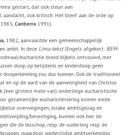
mma gestart, dat ook steun aan
 aandacht, ook kritisch. Het bleef aan de orde op
1983,
Canberra
1991).
ma
, 1982, aanvaardde een gemeenschappelijk
en ambt. In deze
Lima-tekst
(Engels afgekort:
BEM-
ondmaal/eucharistie breed bijbels ontvouwd, met
tussen doop op belijdenis en kinderdoop geen
e dooperkenning zou dus kunnen. Ook de traditioneel
al en op de aard van de aanwezigheid van Christus
ok (‘een grotere mate van) onderlinge eucharistische
voor gezamenlijke eucharistieviering komen mede
bijbelse overwegingen, inzake ambtsgezag en
ambtswijding/bevestiging, kunnen ook hier de
gen die de bisschop, resp. de ouderling resp. de
rbruggen, waardoor wederzijdse ambtserkenning