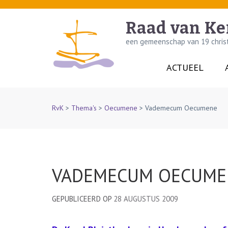
Skip
to
Raad van Ke
content
een gemeenschap van 19 christe
(Press
Enter)
ACTUEEL
RvK
>
Thema's
>
Oecumene
>
Vademecum Oecumene
VADEMECUM OECUME
GEPUBLICEERD OP
28 AUGUSTUS 2009