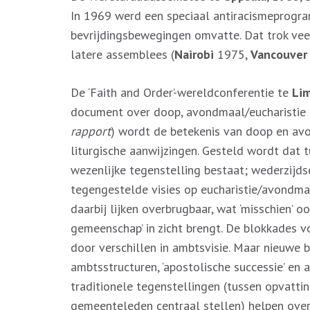
In 1969 werd een speciaal antiracismeprogra
bevrijdingsbewegingen omvatte. Dat trok veel
latere assemblees (
Nairobi
1975,
Vancouver
De ‘Faith and Order’-wereldconferentie te
Li
document over doop, avondmaal/eucharistie 
rapport
) wordt de betekenis van doop en av
liturgische aanwijzingen. Gesteld wordt dat 
wezenlijke tegenstelling bestaat; wederzijds
tegengestelde visies op eucharistie/avondma
daarbij lijken overbrugbaar, wat ‘misschien’ o
gemeenschap’ in zicht brengt. De blokkades 
door verschillen in ambtsvisie. Maar nieuwe 
ambtsstructuren, ‘apostolische successie’ en 
traditionele tegenstellingen (tussen opvattin
gemeenteleden centraal stellen) helpen ove