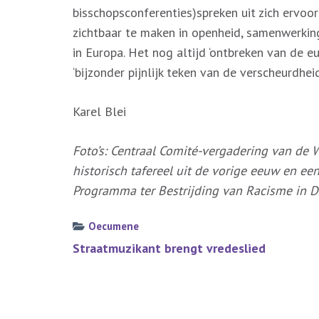
bisschopsconferenties)spreken uit zich ervoo
zichtbaar te maken in openheid, samenwerki
in Europa. Het nog altijd ‘ontbreken van de 
‘bijzonder pijnlijk teken van de verscheurdheid
Karel Blei
Foto’s: Centraal Comité-vergadering van de W
historisch tafereel uit de vorige eeuw en ee
Programma ter Bestrijding van Racisme in D
Oecumene
Bericht
Straatmuzikant brengt vredeslied
navigatie