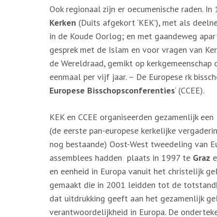
Ook regionaal zijn er oecumenische raden. I
Kerken
(Duits afgekort ‘KEK’), met als deeln
in de Koude Oorlog; en met gaandeweg apart
gesprek met de Islam en voor vragen van Kerk
de Wereldraad, gemikt op kerkgemeenschap ove
eenmaal per vijf jaar. – De Europese rk biss
Europese Bisschopsconferenties
‘ (CCEE).
KEK en CCEE organiseerden gezamenlijk een
(de eerste pan-europese kerkelijke vergaderin
nog bestaande) Oost-West tweedeling van Eur
assemblees hadden plaats in 1997 te
Graz
e
en eenheid in Europa vanuit het christelijk g
gemaakt die in 2001 leidden tot de totstan
dat uitdrukking geeft aan het gezamenlijk ge
verantwoordelijkheid in Europa. De ondertek