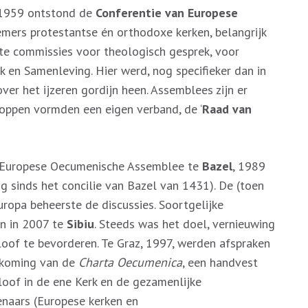
n 1959 ontstond de
Conferentie van Europese
emers protestantse én orthodoxe kerken, belangrijk
e commissies voor theologisch gesprek, voor
 en Samenleving. Hier werd, nog specifieker dan in
r het ijzeren gordijn heen. Assemblees zijn er
choppen vormden een eigen verband, de ‘
Raad van
 Europese Oecumenische Assemblee te
Bazel
, 1989
g sinds het concilie van Bazel van 1431). De (toen
opa beheerste de discussies. Soortgelijke
n in 2007 te
Sibiu
. Steeds was het doel, vernieuwing
eloof te bevorderen. Te Graz, 1997, werden afspraken
dkoming van de
Charta Oecumenica
, een handvest
loof in de ene Kerk en de gezamenlijke
enaars (Europese kerken en