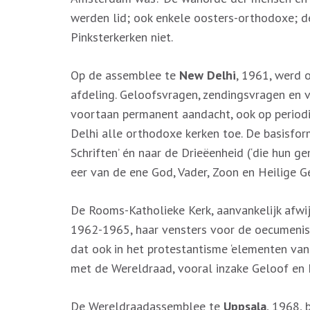
werden lid; ook enkele oosters-orthodoxe; d
Pinksterkerken niet.
Op de assemblee te
New Delhi
, 1961, werd 
afdeling. Geloofsvragen, zendingsvragen en 
voortaan permanent aandacht, ook op periodi
Delhi alle orthodoxe kerken toe. De basisfor
Schriften’ én naar de Drieëenheid (‘die hun g
eer van de ene God, Vader, Zoon en Heilige Ge
De Rooms-Katholieke Kerk, aanvankelijk afwi
1962-1965, haar vensters voor de oecumenis
dat ook in het protestantisme ‘elementen van
met de Wereldraad, vooral inzake Geloof en K
De Wereldraadassemblee te
Uppsala
, 1968, 