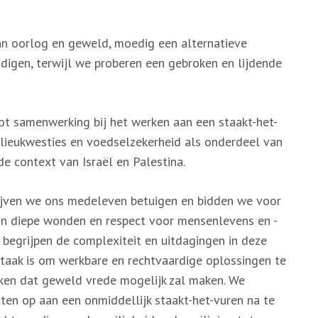
 van oorlog en geweld, moedig een alternatieve
igen, terwijl we proberen een gebroken en lijdende
tot samenwerking bij het werken aan een staakt-het-
ilieukwesties en voedselzekerheid als onderdeel van
de context van Israël en Palestina.
lijven we ons medeleven betuigen en bidden we voor
an diepe wonden en respect voor mensenlevens en -
e begrijpen de complexiteit en uitdagingen in deze
taak is om werkbare en rechtvaardige oplossingen te
ken dat geweld vrede mogelijk zal maken. We
hten op aan een onmiddellijk staakt-het-vuren na te