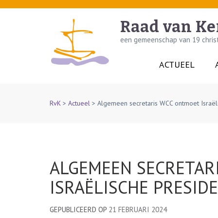
Skip
to
Raad van Ke
content
een gemeenschap van 19 christe
(Press
Enter)
ACTUEEL
RvK
>
Actueel
>
Algemeen secretaris WCC ontmoet Israël
ALGEMEEN SECRETAR
ISRAËLISCHE PRESID
GEPUBLICEERD OP
21 FEBRUARI 2024