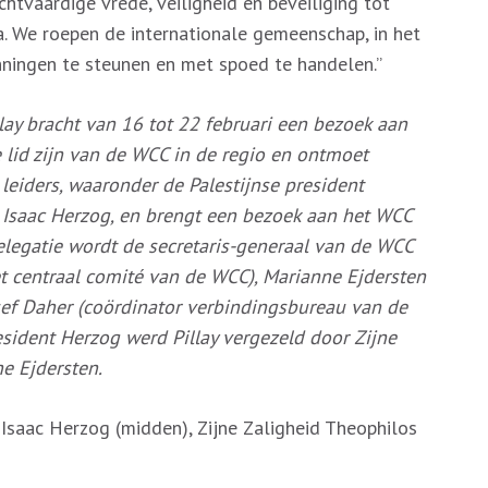
htvaardige vrede, veiligheid en beveiliging tot
na. We roepen de internationale gemeenschap, in het
anningen te steunen en met spoed te handelen.”
llay bracht van 16 tot 22 februari een bezoek aan
e lid zijn van de WCC in de regio en ontmoet
e leiders, waaronder de Palestijnse president
Isaac Herzog, en brengt een bezoek aan het WCC
delegatie wordt de secretaris-generaal van de WCC
t centraal comité van de WCC), Marianne Ejdersten
ef Daher (coördinator verbindingsbureau van de
sident Herzog werd Pillay vergezeld door Zijne
ne Ejdersten.
ent Isaac Herzog (midden), Zijne Zaligheid Theophilos