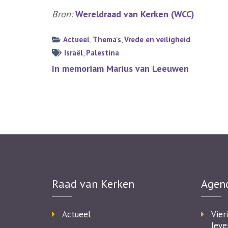
Bron:
Wereldraad van Kerken (WCC)
Actueel
,
Thema's
,
Vrede en veiligheid
Israël
,
Palestina
Bericht
In memoriam Marius van Leeuwen
navigatie
Raad van Kerken
Agen
Actueel
Vier
leve