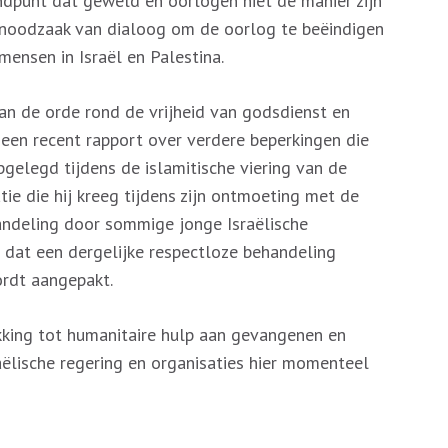
dpunt dat geweld en oorlogen niet de manier zijn
 noodzaak van dialoog om de oorlog te beëindigen
mensen in Israël en Palestina.
an de orde rond de vrijheid van godsdienst en
r een recent rapport over verdere beperkingen die
pgelegd tijdens de islamitische viering van de
ie die hij kreeg tijdens zijn ontmoeting met de
andeling door sommige jonge Israëlische
e dat een dergelijke respectloze behandeling
ordt aangepakt.
kking tot humanitaire hulp aan gevangenen en
aëlische regering en organisaties hier momenteel