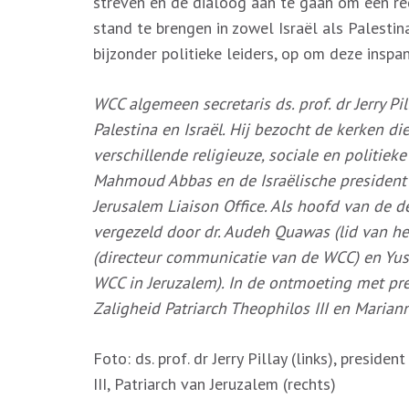
streven en de dialoog aan te gaan om een rec
stand te brengen in zowel Israël als Palesti
bijzonder politieke leiders, op om deze insp
WCC algemeen secretaris ds. prof. dr Jerry Pi
Palestina en Israël. Hij bezocht de kerken di
verschillende religieuze, sociale en politiek
Mahmoud Abbas en de Israëlische president 
Jerusalem Liaison Office. Als hoofd van de 
vergezeld door dr. Audeh Quawas (lid van he
(directeur communicatie van de WCC) en Yus
WCC in Jeruzalem). In de ontmoeting met pre
Zaligheid Patriarch Theophilos III en Marian
Foto: ds. prof. dr Jerry Pillay (links), presid
III, Patriarch van Jeruzalem (rechts)