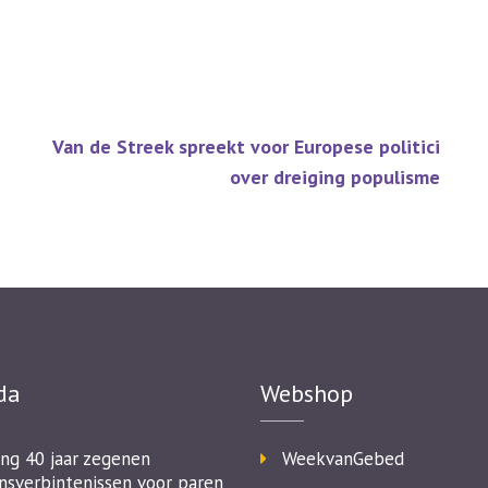
Van de Streek spreekt voor Europese politici
over dreiging populisme
da
Webshop
ing 40 jaar zegenen
WeekvanGebed
nsverbintenissen voor paren