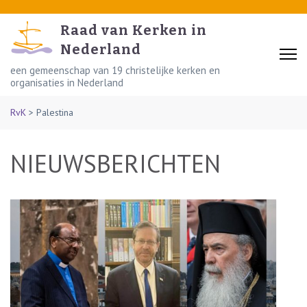
Skip
to
Raad van Kerken in
content
Nederland
(Press
een gemeenschap van 19 christelijke kerken en
organisaties in Nederland
Enter)
RvK
>
Palestina
NIEUWSBERICHTEN