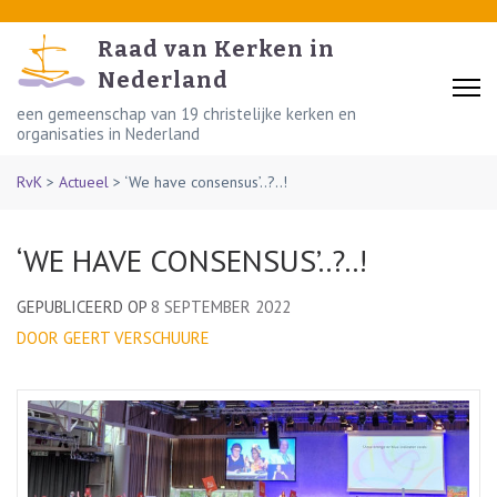
Skip
to
Raad van Kerken in
content
Nederland
(Press
een gemeenschap van 19 christelijke kerken en
organisaties in Nederland
Enter)
RvK
>
Actueel
>
‘We have consensus’..?..!
‘WE HAVE CONSENSUS’..?..!
GEPUBLICEERD OP
8 SEPTEMBER 2022
DOOR GEERT VERSCHUURE