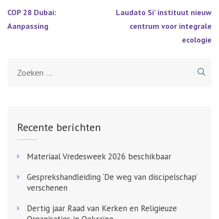
Bericht
COP 28 Dubai:
Laudato Si’ instituut nieuw
navigatie
Aanpassing
centrum voor integrale
ecologie
Zoeken
naar:
Recente berichten
Materiaal Vredesweek 2026 beschikbaar
Gesprekshandleiding ‘De weg van discipelschap’
verschenen
Dertig jaar Raad van Kerken en Religieuze