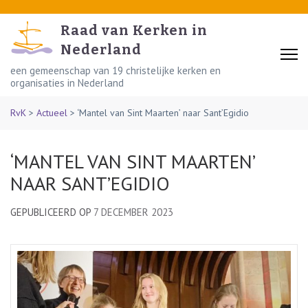
Skip
to
Raad van Kerken in
content
Nederland
(Press
een gemeenschap van 19 christelijke kerken en
organisaties in Nederland
Enter)
RvK
>
Actueel
>
‘Mantel van Sint Maarten’ naar Sant’Egidio
‘MANTEL VAN SINT MAARTEN’
NAAR SANT’EGIDIO
GEPUBLICEERD OP
7 DECEMBER 2023