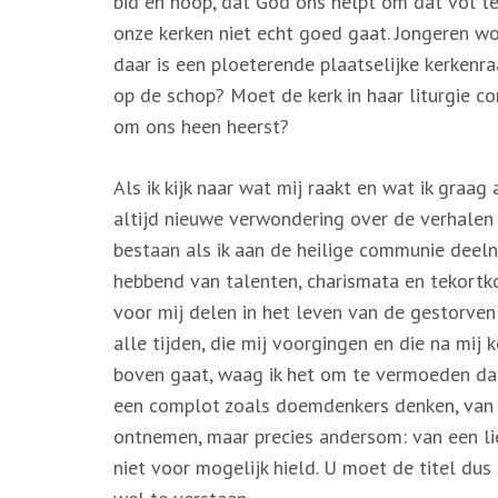
bid en hoop, dat God ons helpt om dat vol t
onze kerken niet echt goed gaat. Jongeren wo
daar is een ploeterende plaatselijke kerken
op de schop? Moet de kerk in haar liturgie co
om ons heen heerst?
Als ik kijk naar wat mij raakt en wat ik graa
altijd nieuwe verwondering over de verhalen 
bestaan als ik aan de heilige communie deeln
hebbend van talenten, charismata en tekortko
voor mij delen in het leven van de gestorven 
alle tijden, die mij voorgingen en die na mij
boven gaat, waag ik het om te vermoeden dat 
een complot zoals doemdenkers denken, van e
ontnemen, maar precies andersom: van een li
niet voor mogelijk hield. U moet de titel du