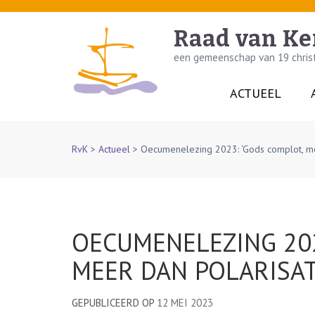
Skip
to
Raad van Ke
content
een gemeenschap van 19 christe
(Press
Enter)
ACTUEEL
RvK
>
Actueel
>
Oecumenelezing 2023: ‘Gods complot, me
OECUMENELEZING 202
MEER DAN POLARISAT
GEPUBLICEERD OP
12 MEI 2023