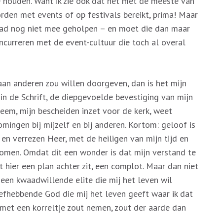
e houden. Want ik zie ook dat het met de meeste van
rden met events of op festivals bereikt, prima! Maar
raad nog niet mee geholpen – en moet die dan maar
ncurreren met de event-cultuur die toch al overal
g aan anderen zou willen doorgeven, dan is het mijn
in de Schrift, de diepgevoelde bevestiging van mijn
eem, mijn bescheiden inzet voor de kerk, weet
mingen bij mijzelf en bij anderen. Kortom: geloof is
en verrezen Heer, met de heiligen van mijn tijd en
 komen. Omdat dit een wonder is dat mijn verstand te
hier een plan achter zit, een complot. Maar dan niet
en kwaadwillende elite die mij het leven wil
efhebbende God die mij het leven geeft waar ik dat
s met een korreltje zout nemen, zout der aarde dan