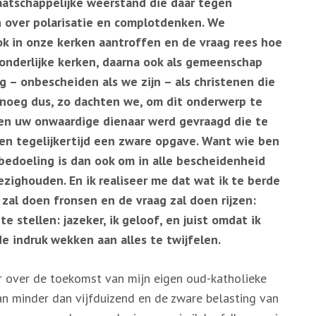
atschappelijke weerstand die daar tegen
 over polarisatie en complotdenken. We
ok in onze kerken aantroffen en de vraag rees hoe
onderlijke kerken, daarna ook als gemeenschap
g – onbescheiden als we zijn – als christenen die
enoeg dus, zo dachten we, om dit onderwerp te
en uw onwaardige dienaar werd gevraagd die te
 en tegelijkertijd een zware opgave. Want wie ben
bedoeling is dan ook om in alle bescheidenheid
zighouden. En ik realiseer me dat wat ik te berde
al doen fronsen en de vraag zal doen rijzen:
e stellen: jazeker, ik geloof, en juist omdat ik
e indruk wekken aan alles te twijfelen.
er over de toekomst van mijn eigen oud-katholieke
an minder dan vijfduizend en de zware belasting van