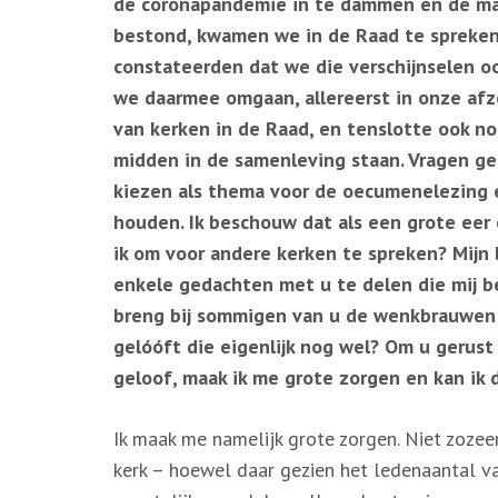
de coronapandemie in te dammen en de ma
bestond, kwamen we in de Raad te spreken
constateerden dat we die verschijnselen o
we daarmee omgaan, allereerst in onze afz
van kerken in de Raad, en tenslotte ook no
midden in de samenleving staan. Vragen g
kiezen als thema voor de oecumenelezing 
houden. Ik beschouw dat als een grote eer
ik om voor andere kerken te spreken? Mijn 
enkele gedachten met u te delen die mij be
breng bij sommigen van u de wenkbrauwen z
gelóóft die eigenlijk nog wel? Om u gerust t
geloof, maak ik me grote zorgen en kan ik d
Ik maak me namelijk grote zorgen. Niet zoze
kerk – hoewel daar gezien het ledenaantal v