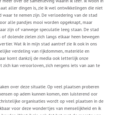
r meer over de samenleving waarin ik leef. Ik woon in
t aller dingen is, zie ik wel ontwikkelingen die niet
jd waar te nemen zijn. De verloedering van de stad
rdoor alle pandjes mooi worden opgeknapt, maar
baar zijn of vanwege speculatie leeg staan. De stad
 of dolende zielen zich langs elkaar heen bewegen
rtier. Wat ik in mijn stad aantref zie ik ook in ons
gelijke verdeling van rijkdommen, materiële en
maar komt dankzij de media ook letterlijk onze
t zich kan veroorloven, zich nergens iets van aan te
maken over deze situatie. Op veel plaatsen proberen
r mensen op adem kunnen komen, een luisterend oor
hristelijke organisaties wordt op veel plaatsen in de
kbaar voor deze wondertjes van menselijkheid en ik