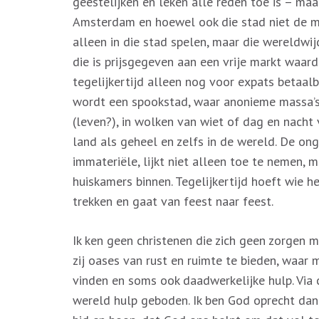
geestelijken en leken alle reden toe is – maa
Amsterdam en hoewel ook die stad niet de maa
alleen in die stad spelen, maar die wereldwi
die is prijsgegeven aan een vrije markt waa
tegelijkertijd alleen nog voor expats betaal
wordt een spookstad, waar anonieme massa’s
(leven?), in wolken van wiet of dag en nacht ve
land als geheel en zelfs in de wereld. De on
immateriële, lijkt niet alleen toe te nemen, 
huiskamers binnen. Tegelijkertijd hoeft wie he
trekken en gaat van feest naar feest.
Ik ken geen christenen die zich geen zorgen 
zij oases van rust en ruimte te bieden, waa
vinden en soms ook daadwerkelijke hulp. Via c
wereld hulp geboden. Ik ben God oprecht dan