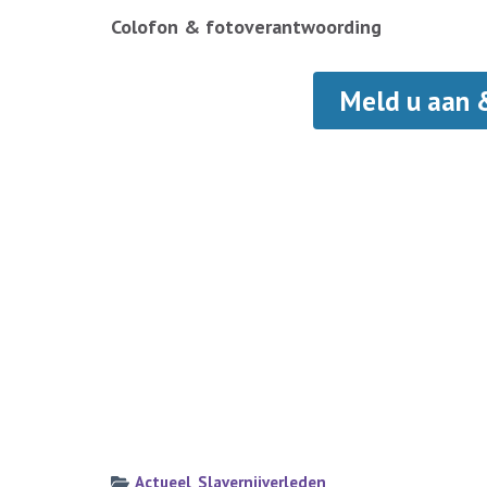
Colofon & fotoverantwoording
Meld u aan 
Actueel
,
Slavernijverleden