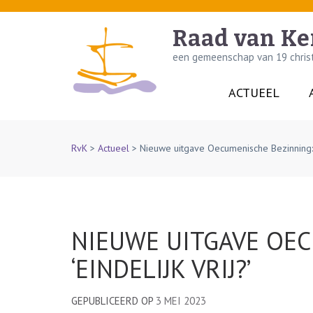
Skip
to
Raad van Ke
content
een gemeenschap van 19 christe
(Press
Enter)
ACTUEEL
RvK
>
Actueel
>
Nieuwe uitgave Oecumenische Bezinning: ‘E
NIEUWE UITGAVE OEC
‘EINDELIJK VRIJ?’
GEPUBLICEERD OP
3 MEI 2023