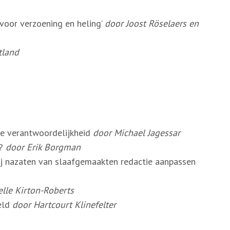
 voor verzoening en heling’
door Joost Röselaers en
tland
he verantwoordelijkheid
door Michael Jagessar
k?
door Erik Borgman
ij nazaten van slaafgemaakten redactie aanpassen
lle Kirton-Roberts
eld
door Hartcourt Klinefelter