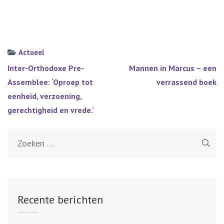
Actueel
Bericht
Inter-Orthodoxe Pre-
Mannen in Marcus – een
navigatie
Assemblee: ‘Oproep tot
verrassend boek
eenheid, verzoening,
gerechtigheid en vrede.’
Zoeken
naar:
Recente berichten