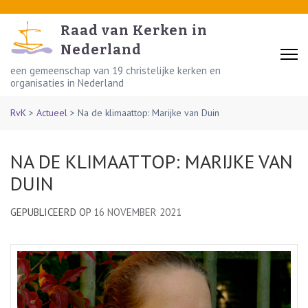
Skip
to
Raad van Kerken in
content
Nederland
(Press
een gemeenschap van 19 christelijke kerken en
organisaties in Nederland
Enter)
RvK
>
Actueel
>
Na de klimaattop: Marijke van Duin
NA DE KLIMAATTOP: MARIJKE VAN
DUIN
GEPUBLICEERD OP
16 NOVEMBER 2021