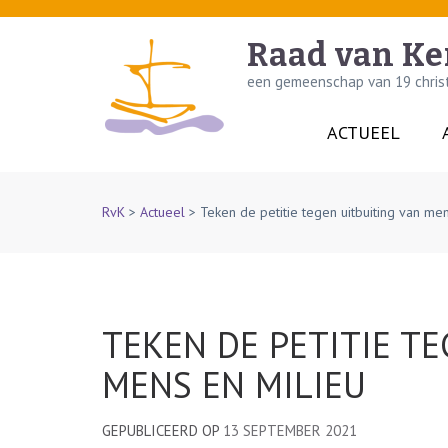
Skip
to
Raad van Ke
content
een gemeenschap van 19 christe
(Press
Enter)
ACTUEEL
RvK
>
Actueel
>
Teken de petitie tegen uitbuiting van me
TEKEN DE PETITIE TE
MENS EN MILIEU
GEPUBLICEERD OP
13 SEPTEMBER 2021