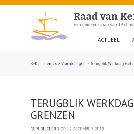
Skip
to
Raad van Ke
content
een gemeenschap van 19 christe
(Press
Enter)
ACTUEEL
RvK
>
Thema's
>
Vluchtelingen
>
Terugblik Werkdag Gelo
TERUGBLIK WERKDAG
GRENZEN
GEPUBLICEERD OP
12 DECEMBER 2019