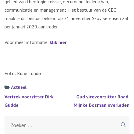
gebied van theologie, missie, oecumene, leiderschap,
communicatie en management. Het bestuur van de CEC
maakte dit besluit bekend op 21 november. Skov Sørensen zal
per januari 2020 aantreden.
Voor meer informatie,
klik hier
Foto: Rune Lundø
Actueel
Bericht
Vertrek voorzitter Dirk
Oud vicevoorzitter Raad,
navigatie
Gudde
Mijnke Bosman overleden
Zoeken
naar: