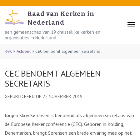
Skip
to
Raad van Kerken in
content
Nederland
(Press
een gemeenschap van 19 christelijke kerken en
organisaties in Nederland
Enter)
RvK
>
Actueel
>
CEC benoemt algemeen secretaris
CEC BENOEMT ALGEMEEN
SECRETARIS
GEPUBLICEERD OP
22 NOVEMBER 2019
Jørgen Skov Sørensen is benoemd als algemeen secretaris van
de Europese Kerkenconferentie (CEC). Geboren in Kolding,
Denemarken, brengt Sørensen een brede ervaring mee op het