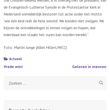
the Children bekend werden, is in overleg met de president van
de Evangelisch-Lutherse Synode in de Protestantse Kerk in
Nederland onmiddellijk besloten tot actie onder het motto
‘wie één kind redt de hele wereld’. We konden niet zwijgen. We
blijven de ontwikkelingen in Jemen volgen en hopen, dat
inderdaad een staakt het vuren kan worden bereikt.”
Foto: Martin Junge (Albin Hillert/WCC)
Actueel
Bericht
Vrede wint
Geloven in mensen
navigatie
Zoeken
naar: