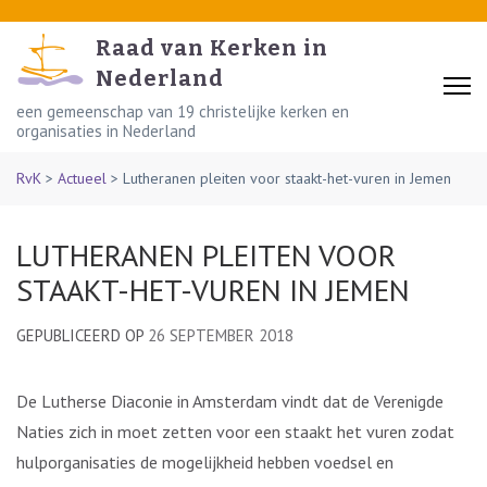
Skip
to
Raad van Kerken in
content
Nederland
(Press
een gemeenschap van 19 christelijke kerken en
organisaties in Nederland
Enter)
RvK
>
Actueel
>
Lutheranen pleiten voor staakt-het-vuren in Jemen
LUTHERANEN PLEITEN VOOR
STAAKT-HET-VUREN IN JEMEN
GEPUBLICEERD OP
26 SEPTEMBER 2018
De Lutherse Diaconie in Amsterdam vindt dat de Verenigde
Naties zich in moet zetten voor een staakt het vuren zodat
hulporganisaties de mogelijkheid hebben voedsel en