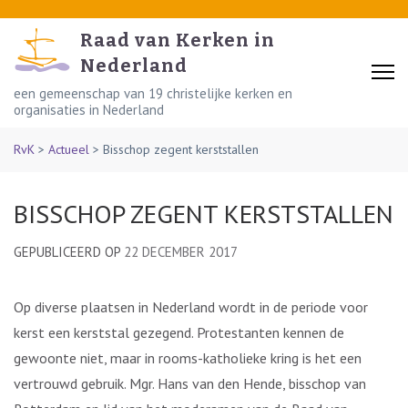
Skip
to
Raad van Kerken in
content
Nederland
(Press
een gemeenschap van 19 christelijke kerken en
organisaties in Nederland
Enter)
RvK
>
Actueel
>
Bisschop zegent kerststallen
BISSCHOP ZEGENT KERSTSTALLEN
GEPUBLICEERD OP
22 DECEMBER 2017
Op diverse plaatsen in Nederland wordt in de periode voor
kerst een kerststal gezegend. Protestanten kennen de
gewoonte niet, maar in rooms-katholieke kring is het een
vertrouwd gebruik. Mgr. Hans van den Hende, bisschop van