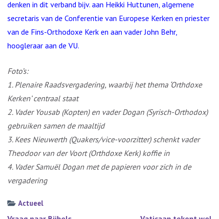
denken in dit verband bijv. aan Heikki Huttunen, algemene
secretaris van de Conferentie van Europese Kerken en priester
van de Fins-Orthodoxe Kerk en aan vader John Behr,
hoogleraar aan de VU.
Foto’s:
1. Plenaire Raadsvergadering, waarbij het thema ‘Orthdoxe
Kerken’ centraal staat
2. Vader Yousab (Kopten) en vader Dogan (Syrisch-Orthodox)
gebruiken samen de maaltijd
3. Kees Nieuwerth (Quakers/vice-voorzitter) schenkt vader
Theodoor van der Voort (Orthdoxe Kerk) koffie in
4. Vader Samuël Dogan met de papieren voor zich in de
vergadering
Actueel
Bericht
Vraag naar Bijbels
Vaticaan tekent wel