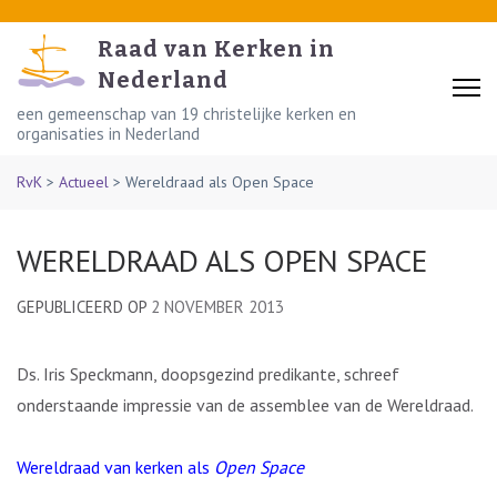
Skip
to
Raad van Kerken in
content
Nederland
(Press
een gemeenschap van 19 christelijke kerken en
organisaties in Nederland
Enter)
RvK
>
Actueel
>
Wereldraad als Open Space
WERELDRAAD ALS OPEN SPACE
GEPUBLICEERD OP
2 NOVEMBER 2013
Ds. Iris Speckmann, doopsgezind predikante, schreef
onderstaande impressie van de assemblee van de Wereldraad.
Wereldraad van kerken als
Open Space