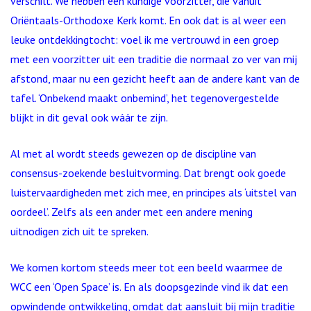
verschilt. We hebben een kundige voorzitter, die vanuit
Oriëntaals-Orthodoxe Kerk komt. En ook dat is al weer een
leuke ontdekkingtocht: voel ik me vertrouwd in een groep
met een voorzitter uit een traditie die normaal zo ver van mij
afstond, maar nu een gezicht heeft aan de andere kant van de
tafel. ‘Onbekend maakt onbemind’, het tegenovergestelde
blijkt in dit geval ook wáár te zijn.
Al met al wordt steeds gewezen op de discipline van
consensus-zoekende besluitvorming. Dat brengt ook goede
luistervaardigheden met zich mee, en principes als ‘uitstel van
oordeel’. Zelfs als een ander met een andere mening
uitnodigen zich uit te spreken.
We komen kortom steeds meer tot een beeld waarmee de
WCC een ‘Open Space’ is. En als doopsgezinde vind ik dat een
opwindende ontwikkeling, omdat dat aansluit bij mijn traditie