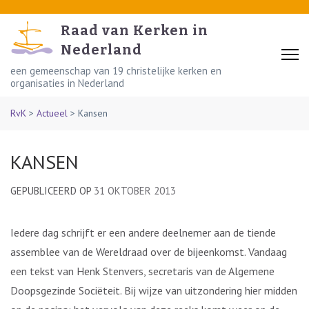
Skip
to
Raad van Kerken in
content
Nederland
(Press
een gemeenschap van 19 christelijke kerken en
organisaties in Nederland
Enter)
RvK
>
Actueel
>
Kansen
KANSEN
GEPUBLICEERD OP
31 OKTOBER 2013
Iedere dag schrijft er een andere deelnemer aan de tiende
assemblee van de Wereldraad over de bijeenkomst. Vandaag
een tekst van Henk Stenvers, secretaris van de Algemene
Doopsgezinde Sociëteit. Bij wijze van uitzondering hier midden