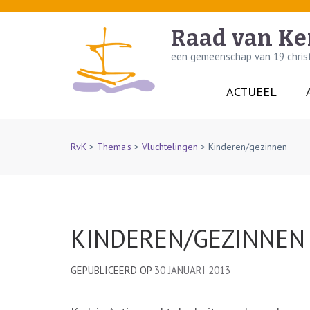
Skip
to
Raad van Ke
content
een gemeenschap van 19 christe
(Press
Enter)
ACTUEEL
RvK
>
Thema's
>
Vluchtelingen
>
Kinderen/gezinnen
KINDEREN/GEZINNEN
GEPUBLICEERD OP
30 JANUARI 2013