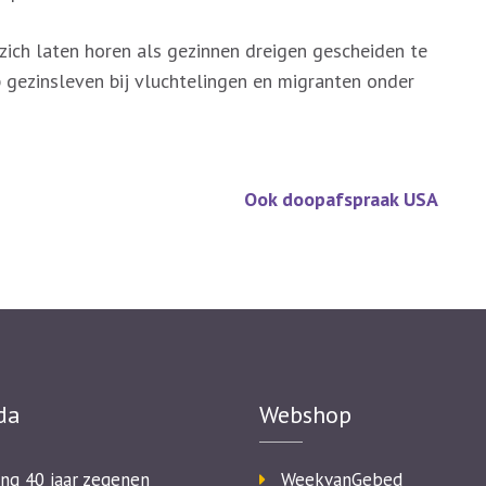
zich laten horen als gezinnen dreigen gescheiden te
 gezinsleven bij vluchtelingen en migranten onder
Ook doopafspraak USA
da
Webshop
ing 40 jaar zegenen
WeekvanGebed