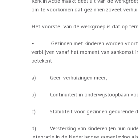
Kerk in Actie maakt deel uit van de werkgroe
om te voorkomen dat gezinnen zoveel verhuize
Het voorstel van de werkgroep is dat op term
• Gezinnen met kinderen worden voortaan
verblijven vanaf het moment van aankomst in 
betekent:
a) Geen verhuizingen meer;
b) Continuïteit in onderwijsloopbaan voor 
c) Stabiliteit voor gezinnen gedurende de t
d) Versterking van kinderen (en hun ouder
integratie in de Nederlandse samenleving al