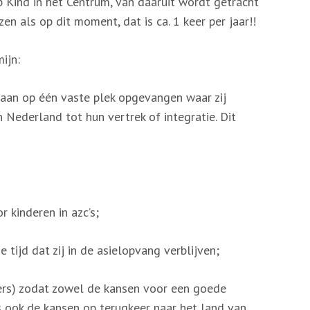
p Kind in het Centrum, van daaruit wordt getracht
n als op dit moment, dat is ca. 1 keer per jaar!!
ijn:
 op één vaste plek opgevangen waar zij
Nederland tot hun vertrek of integratie. Dit
kinderen in azc’s;
ijd dat zij in de asielopvang verblijven;
s) zodat zowel de kansen voor een goede
s ook de kansen op terugkeer naar het land van