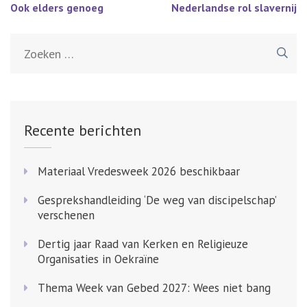
Bericht
Ook elders genoeg
Nederlandse rol slavernij
navigatie
Zoeken
naar:
Recente berichten
Materiaal Vredesweek 2026 beschikbaar
Gesprekshandleiding ‘De weg van discipelschap’
verschenen
Dertig jaar Raad van Kerken en Religieuze
Organisaties in Oekraïne
Thema Week van Gebed 2027: Wees niet bang