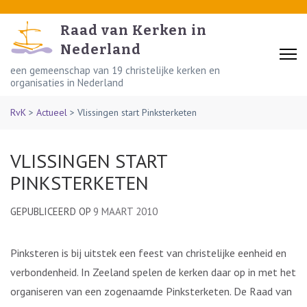
Skip
to
Raad van Kerken in
content
Nederland
(Press
een gemeenschap van 19 christelijke kerken en
organisaties in Nederland
Enter)
RvK
>
Actueel
>
Vlissingen start Pinksterketen
VLISSINGEN START
PINKSTERKETEN
GEPUBLICEERD OP
9 MAART 2010
Pinksteren is bij uitstek een feest van christelijke eenheid en
verbondenheid. In Zeeland spelen de kerken daar op in met het
organiseren van een zogenaamde Pinksterketen. De Raad van