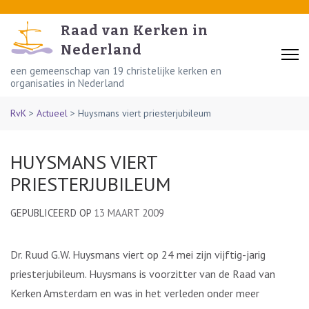
Skip
to
Raad van Kerken in
content
Nederland
(Press
een gemeenschap van 19 christelijke kerken en
organisaties in Nederland
Enter)
RvK
>
Actueel
>
Huysmans viert priesterjubileum
HUYSMANS VIERT
PRIESTERJUBILEUM
GEPUBLICEERD OP
13 MAART 2009
Dr. Ruud G.W. Huysmans viert op 24 mei zijn vijftig-jarig
priesterjubileum. Huysmans is voorzitter van de Raad van
Kerken Amsterdam en was in het verleden onder meer